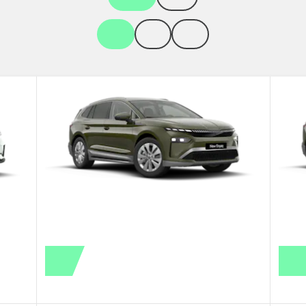
kk
kk
kk