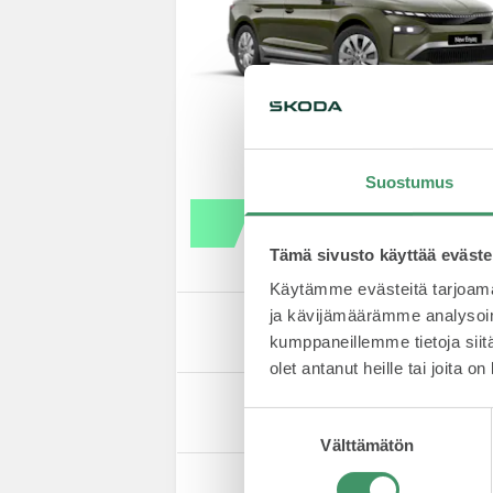
Suostumus
Tämä sivusto käyttää eväste
Käytämme evästeitä tarjoama
ja kävijämäärämme analysoim
kumppaneillemme tietoja siitä
olet antanut heille tai joita o
Suostumuksen
Välttämätön
valinta