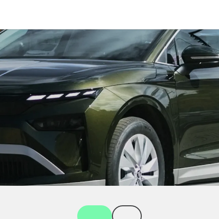
Toistaiseksi voimassa oleva
Määräaikainen